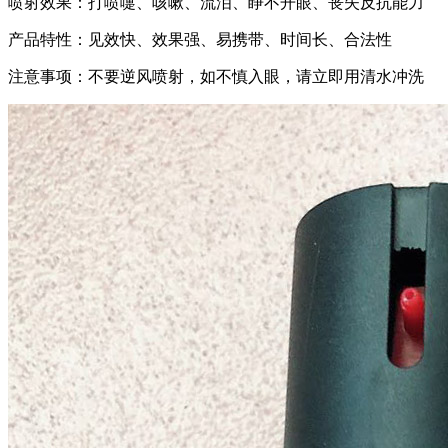
喷射效果：打喷嚏、咳嗽、流泪、睁不开眼、丧失反抗能力
产品特性：见效快、效果强、易携带、时间长、合法性
注意事项：不要逆风喷射，如不慎入眼，请立即用清水冲洗