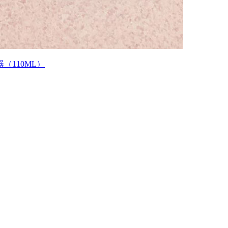
（110ML）
）