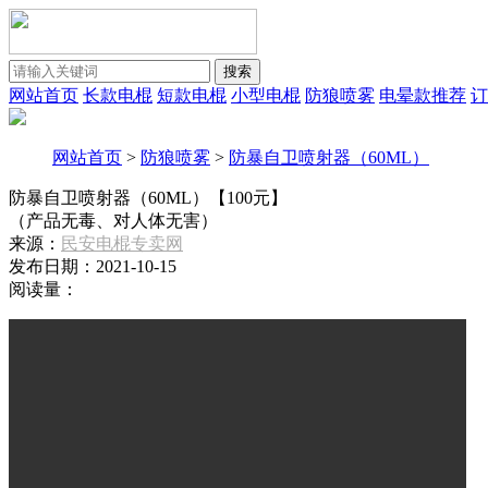
搜索
网站首页
长款电棍
短款电棍
小型电棍
防狼喷雾
电晕款推荐
订
网站首页
>
防狼喷雾
>
防暴自卫喷射器（60ML）
防暴自卫喷射器（60ML）【100元】
（产品无毒、对人体无害）
来源：
民安电棍专卖网
发布日期：2021-10-15
阅读量：