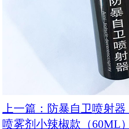
上一篇：防暴自卫喷射器（
喷雾剂小辣椒款（60ML