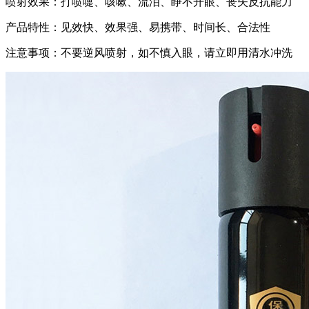
喷射效果：打喷嚏、咳嗽、流泪、睁不开眼、丧失反抗能力
产品特性：见效快、效果强、易携带、时间长、合法性
注意事项：不要逆风喷射，如不慎入眼，请立即用清水冲洗