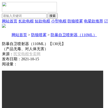
搜索
网站首页
长款电棍
短款电棍
小型电棍
防狼喷雾
电晕款推荐
订
网站首页
>
防狼喷雾
>
防暴自卫喷射器（110ML）
防暴自卫喷射器（110ML）【130元】
（产品无毒、对人体无害）
来源：
民安电棍专卖网
发布日期：2021-10-15
阅读量：