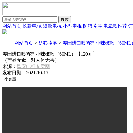
搜索
网站首页
长款电棍
短款电棍
小型电棍
防狼喷雾
电晕款推荐
订
网站首页
>
防狼喷雾
>
美国进口喷雾剂小辣椒款（60ML
美国进口喷雾剂小辣椒款（60ML）【120元】
（产品无毒、对人体无害）
来源：
民安电棍专卖网
发布日期：2021-10-15
阅读量：